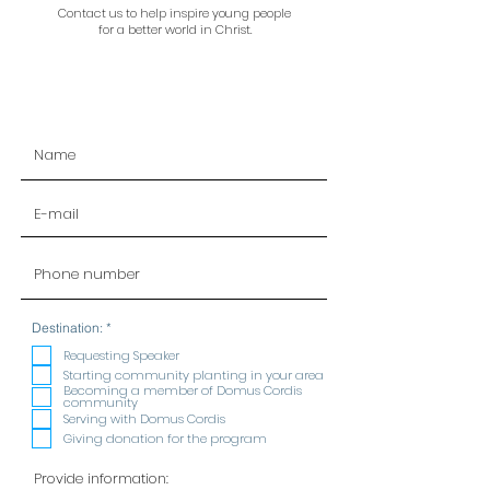
Contact us to help inspire young people
for a better world in Christ.
R
Destination:
*
e
q
Requesting Speaker
u
Starting community planting in your area
i
Becoming a member of Domus Cordis
r
community
e
Serving with Domus Cordis
d
Giving donation for the program