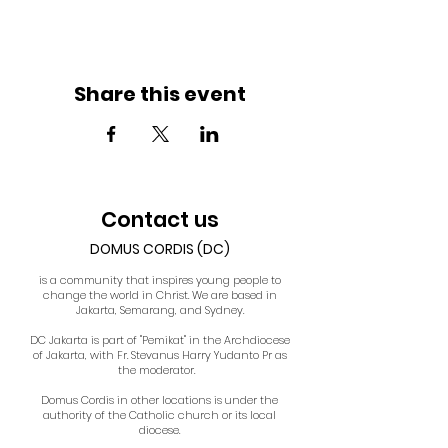
Share this event
Contact us
DOMUS CORDIS (DC)
is a community that inspires young people to
change the world in Christ. We are based in
Jakarta, Semarang, and Sydney.
DC Jakarta is part of "Pemikat" in the Archdiocese
of Jakarta, with Fr. Stevanus Harry Yudanto Pr as
the moderator.
Domus Cordis in other locations is under the
authority of the Catholic church or its local
diocese.