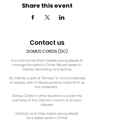
Share this event
Contact us
DOMUS CORDIS (DC)
is a community that inspires young people to
change the world in Christ. We are based in
Jakarta, Semarang, and Sydney.
DC Jakarta is part of "Pemikat" in the Archdiocese
of Jakarta, with Fr. Stevanus Harry Yudanto Pr as
the moderator.
Domus Cordis in other locations is under the
authority of the Catholic church or its local
diocese.
Contact us to help inspire young people
for a better world in Christ.