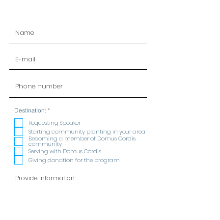
R
Destination:
*
e
q
Requesting Speaker
u
Starting community planting in your area
i
Becoming a member of Domus Cordis
r
community
e
Serving with Domus Cordis
d
Giving donation for the program