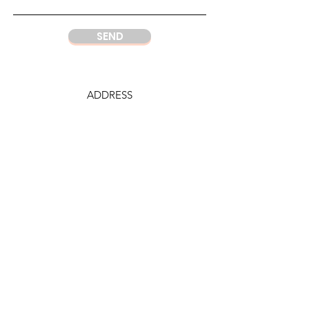
SEND
ADDRESS
DC Center
Wisma Argo Manunggal
Jl. Let. Jend. Gatot Soebroto Kav. 22,
Jakarta 12930
Indonesia
PHONE
DC Jakarta
+62 21 52964237
Whatsapp:
+6281219977328
DC Semarang
+62 815 1120 8000
E-MAIL