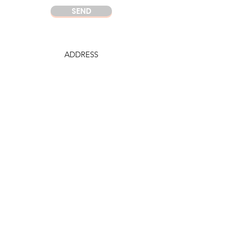
SEND
ADDRESS
DC Center
Wisma Argo Manunggal
Jl. Let. Jend. Gatot Soebroto Kav. 22,
Jakarta 12930
Indonesia
PHONE
DC Jakarta
+62 21 52964237
Whatsapp:
+6281219977328
DC Semarang
+62 815 1120 8000
E-MAIL
info@domuscordis.com