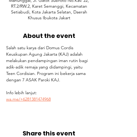
Manunggal, Jl. Gatot Subroto No.Kav. 22,
RT.2/RW.2, Karet Semanggi, Kecamatan
Setiabudi, Kota Jakarta Selatan, Daerah
Khusus Ibukota Jakart
About the event
Salah satu karya dari Domus Cordis 
Keuskupan Agung Jakarta (KAJ) adalah 
melakukan pendampingan iman rutin bagi 
adik-adik remaja yang didampingi, yaitu 
Teen Cordisian. Program ini bekerja sama 
dengan 7 ASAK Paroki KAJ.
Info lebih lanjut: 
wa.me/+6281381474968
Share this event