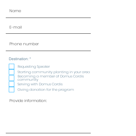
R
Destination:
*
e
q
Requesting Speaker
u
Starting community planting in your area
i
Becoming a member of Domus Cordis
r
community
e
Serving with Domus Cordis
d
Giving donation for the program