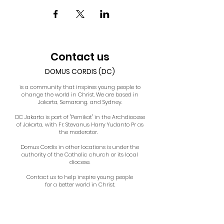
Contact us
DOMUS CORDIS (DC)
is a community that inspires young people to
change the world in Christ. We are based in
Jakarta, Semarang, and Sydney.
DC Jakarta is part of "Pemikat" in the Archdiocese
of Jakarta, with Fr. Stevanus Harry Yudanto Pr as
the moderator.
Domus Cordis in other locations is under the
authority of the Catholic church or its local
diocese.
Contact us to help inspire young people
for a better world in Christ.