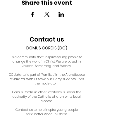
Share this event
Contact us
DOMUS CORDIS (DC)
is a community that inspires young people to
change the world in Christ. We are based in
Jakarta, Semarang, and Sydney.
DC Jakarta is part of "Pemikat" in the Archdiocese
of Jakarta, with Fr. Stevanus Harry Yudanto Pr as
the moderator.
Domus Cordis in other locations is under the
authority of the Catholic church or its local
diocese.
Contact us to help inspire young people
for a better world in Christ.