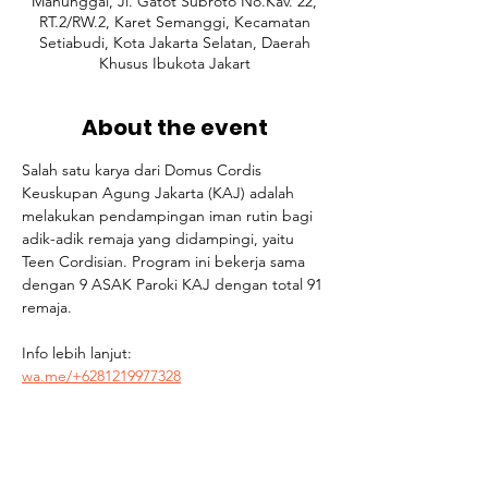
Manunggal, Jl. Gatot Subroto No.Kav. 22,
RT.2/RW.2, Karet Semanggi, Kecamatan
Setiabudi, Kota Jakarta Selatan, Daerah
Khusus Ibukota Jakart
About the event
Salah satu karya dari Domus Cordis 
Keuskupan Agung Jakarta (KAJ) adalah 
melakukan pendampingan iman rutin bagi 
adik-adik remaja yang didampingi, yaitu 
Teen Cordisian. Program ini bekerja sama 
dengan 9 ASAK Paroki KAJ dengan total 91 
remaja.
Info lebih lanjut: 
wa.me/+6281219977328