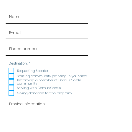
R
Destination:
*
e
q
Requesting Speaker
u
Starting community planting in your area
i
Becoming a member of Domus Cordis
r
community
e
Serving with Domus Cordis
d
Giving donation for the program