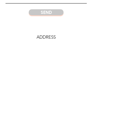
SEND
ADDRESS
DC Center
Wisma Argo Manunggal
Jl. Let. Jend. Gatot Soebroto Kav. 22,
Jakarta 12930
Indonesia
PHONE
DC Jakarta
+62 21 52964237
Whatsapp:
+6281219977328
DC Semarang
+62 815 1120 8000
E-MAIL