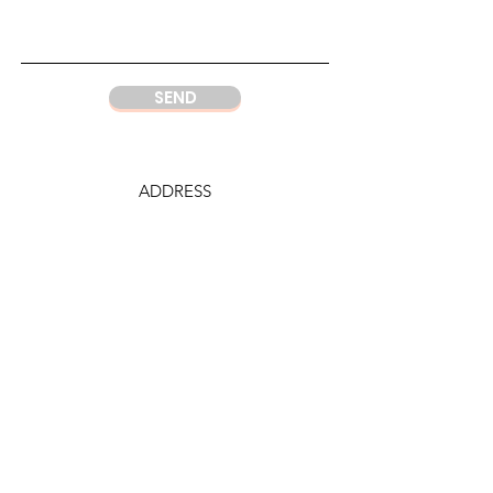
SEND
ADDRESS
DC Center
Wisma Argo Manunggal
Jl. Let. Jend. Gatot Soebroto Kav. 22,
Jakarta 12930
Indonesia
PHONE
DC Jakarta
+62 21 52964237
Whatsapp:
+6281219977328
DC Semarang
+62 815 1120 8000