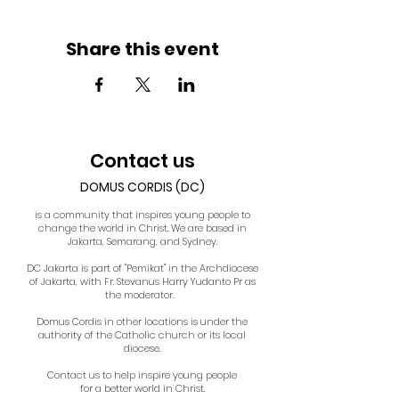
Share this event
Contact us
DOMUS CORDIS (DC)
is a community that inspires young people to
change the world in Christ. We are based in
Jakarta, Semarang, and Sydney.
DC Jakarta is part of "Pemikat" in the Archdiocese
of Jakarta, with Fr. Stevanus Harry Yudanto Pr as
the moderator.
Domus Cordis in other locations is under the
authority of the Catholic church or its local
diocese.
Contact us to help inspire young people
for a better world in Christ.