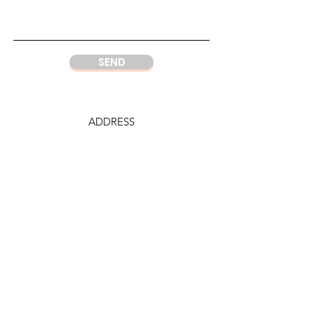
SEND
ADDRESS
DC Center
Wisma Argo Manunggal
Jl. Let. Jend. Gatot Soebroto Kav. 22,
Jakarta 12930
Indonesia
PHONE
DC Jakarta
+62 21 52964237
Whatsapp:
+6281219977328
DC Semarang
+62 815 1120 8000