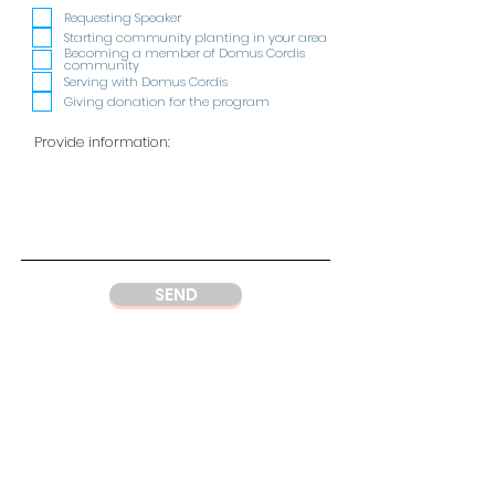
e
q
Requesting Speaker
u
Starting community planting in your area
i
Becoming a member of Domus Cordis
r
community
e
Serving with Domus Cordis
d
Giving donation for the program
SEND
ADDRESS
DC Center
Wisma Argo Manunggal
Jl. Let. Jend. Gatot Soebroto Kav. 22,
Jakarta 12930