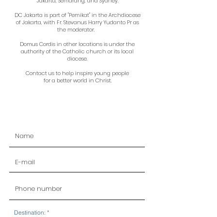
Jakarta, Semarang, and Sydney.
DC Jakarta is part of "Pemikat" in the Archdiocese
of Jakarta, with Fr. Stevanus Harry Yudanto Pr as
the moderator.
Domus Cordis in other locations is under the
authority of the Catholic church or its local
diocese.
Contact us to help inspire young people
for a better world in Christ.
R
Destination:
*