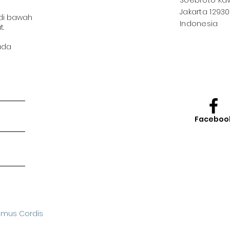
Soebroto Kav.
Jakarta 12930
 di bawah
Indonesia
t.
uda
Faceboo
omus Cordis