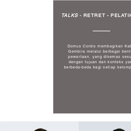
TALKS
- RETRET - PELAT
Domus Cordis membagikan Ka
Gembira melalui berbagai ben
pewartaan, yang dikemas ses
dengan tujuan dan konteks ya
berbeda-beda bagi setiap kelom