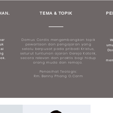
IHAN
.
TEMA & TOPIK
PE
Domus Cordis mengembangkan topik
bar
W
pewartaan dan pengajaran yang
tuk
umu
selalu berpusat pada pribadi Kristus,
uai
Do
seturut tuntunan ajaran Gereja Katolik,
ng
secara relevan dan praktis bagi hidup
pok.
men
orang muda dan remaja.
Penasihat Teologis:
Rm. Benny Phang O.Carm