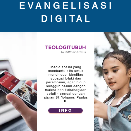
EVANGELISASI
DIGITAL
Media sosial yang
membantu kita untuk
menghidupi identitas
sebagai lelaki dan
perempuan, agar hidup
sungguh penuh dengan
makna dan kebahagiaan
sejati - sesuai dengan
ajaran St. Yohanes Paulus
II.
INFO