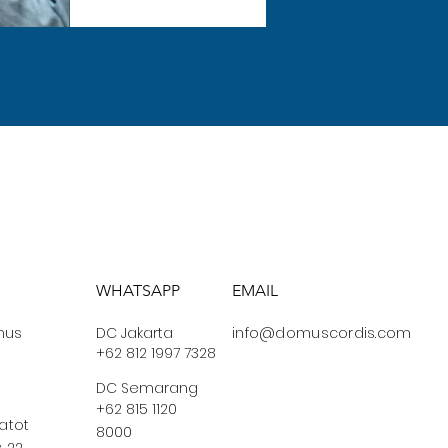
WHATSAPP
EMAIL
us
DC Jakarta
info@domuscordis.com
+62 812 1997 7328
DC Semarang
+62 815 1120
Gatot
8000