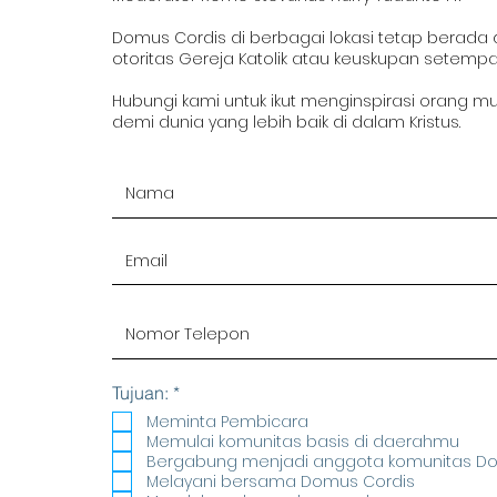
Domus Cordis di berbagai lokasi tetap berada
otoritas Gereja Katolik atau keuskupan setempa
Hubungi kami untuk ikut menginspirasi orang m
demi dunia yang lebih baik di dalam Kristus.
R
Tujuan:
*
e
Meminta Pembicara
q
Memulai komunitas basis di daerahmu
u
Bergabung menjadi anggota komunitas D
i
r
Melayani bersama Domus Cordis