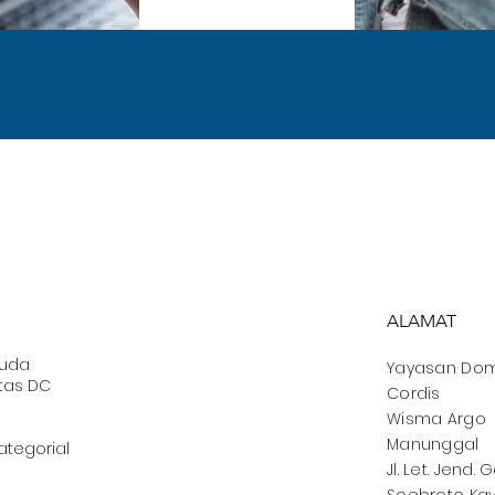
ALAMAT
muda
Yayasan
Dom
tas DC
Cordis
Wisma Argo
Manunggal
ategorial
Jl. Let. Jend. 