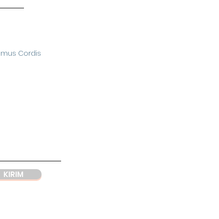
omus Cordis
KIRIM