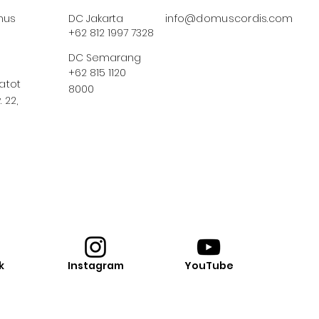
us
DC Jakarta
info@domuscordis.com
+62 812 1997 7328
DC Semarang
+62 815 1120
Gatot
8000
 22,
k
Instagram
YouTube