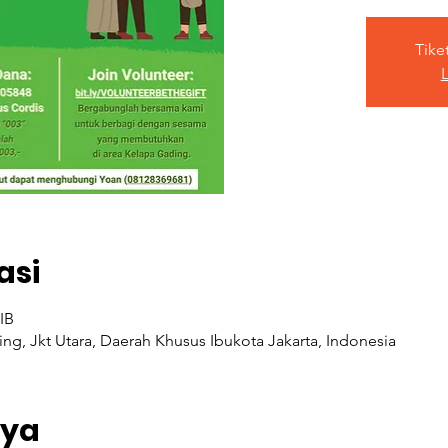
Tike
L
asi
IB
ding, Jkt Utara, Daerah Khusus Ibukota Jakarta, Indonesia
rya