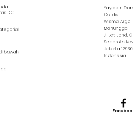
muda
Yayasan
Dom
tas DC
Cordis
Wisma Argo
Manunggal
ategorial
Jl. Let. Jend. 
Soebroto Kav.
Jakarta 12930
 di bawah
Indonesia
t.
uda
Faceboo