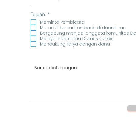
R
Tujuan:
*
e
Meminta Pembicara
q
Memulai komunitas basis di daerahmu
u
Bergabung menjadi anggota komunitas D
i
r
Melayani bersama Domus Cordis
e
Mendukung karya dengan dana
d