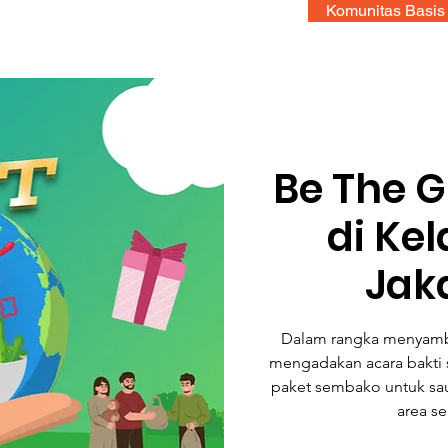
Komunitas Basis
Be The Gi
di Ke
Jak
Dalam rangka menyamb
mengadakan acara bakti
paket sembako untuk sau
area s