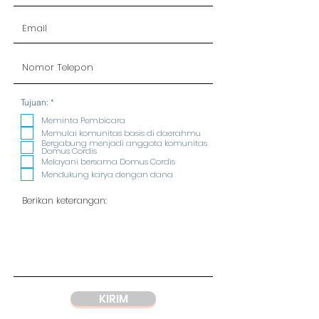
R
Tujuan:
*
e
q
Meminta Pembicara
u
Memulai komunitas basis di daerahmu
i
Bergabung menjadi anggota komunitas
r
Domus Cordis
e
Melayani bersama Domus Cordis
d
Mendukung karya dengan dana
KIRIM