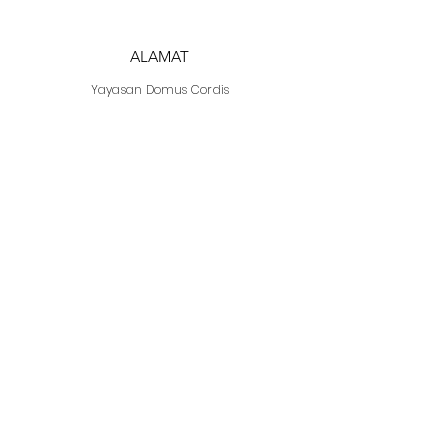
ALAMAT
Yayasan
Domus Cordis
Wisma Argo Manunggal
Jl. Let. Jend. Gatot Soebroto Kav. 22,
Jakarta 12930
Indonesia
WHATSAPP
DC Jakarta
+62 812 1997 7328
DC Semarang
+62 815 1120 8000
EMAIL
info@domuscordis.com