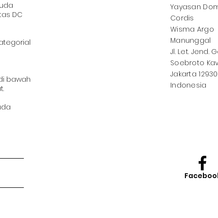
muda
Yayasan
Dom
tas DC
Cordis
Wisma Argo
Manunggal
ategorial
Jl. Let. Jend. 
Soebroto Kav.
Jakarta 12930
 di bawah
Indonesia
t.
uda
Faceboo