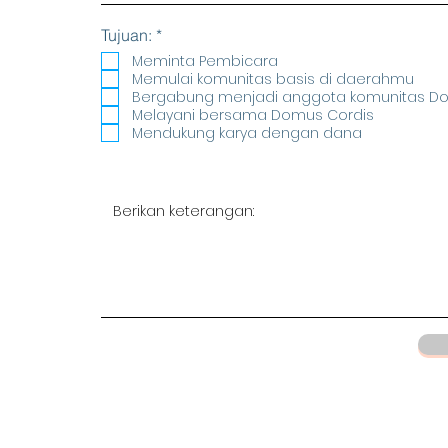
R
Tujuan:
*
e
Meminta Pembicara
q
Memulai komunitas basis di daerahmu
u
Bergabung menjadi anggota komunitas D
i
r
Melayani bersama Domus Cordis
e
Mendukung karya dengan dana
d