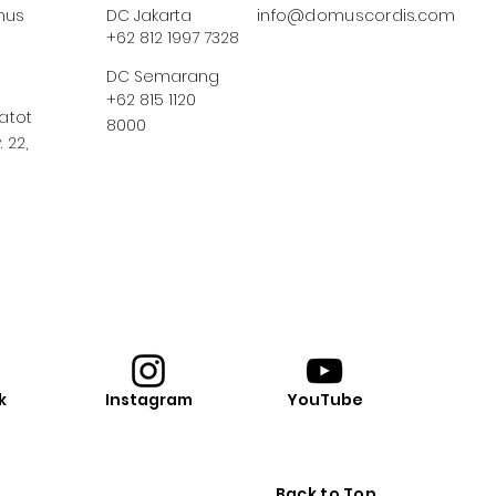
us
DC Jakarta
info@domuscordis.com
+62 812 1997 7328
DC Semarang
+62 815 1120
Gatot
8000
 22,
k
Instagram
YouTube
Back to Top