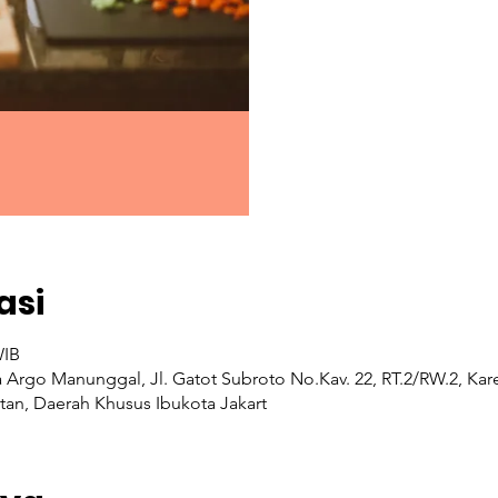
asi
WIB
a Argo Manunggal, Jl. Gatot Subroto No.Kav. 22, RT.2/RW.2, K
atan, Daerah Khusus Ibukota Jakart