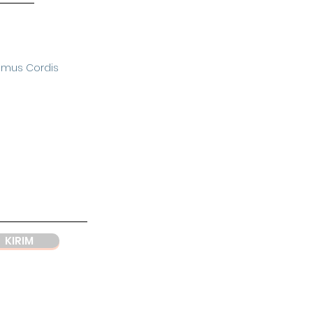
omus Cordis
KIRIM