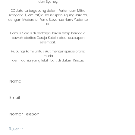
dan Sydney.
DC Jakarta tergabung dalam Pertemuan Mitra
Kategorial (Pemikat) di Keuskupan Agung Jakarta,
dengan Moderator Romo Stevanus Harry Yudanto
Pr.
Domus Cordis di berbagai lokasi tetap berada di
bawah otoritas Gereja Katolik atau keuskupan
setempat.
Hubungi kami untuk ikut menginspirasi orang
muda
demi dunia yang lebih baik di dalam Kristus.
R
Tujuan:
*
e