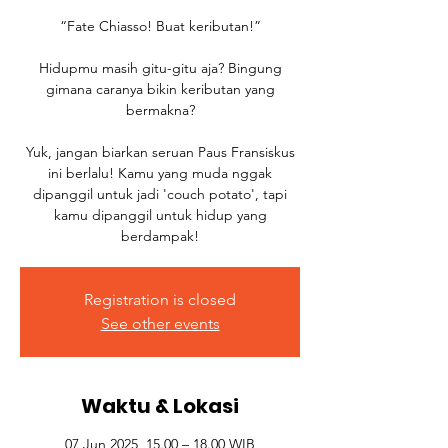
“Fate Chiasso! Buat keributan!”
Hidupmu masih gitu-gitu aja? Bingung
gimana caranya bikin keributan yang
bermakna?
Yuk, jangan biarkan seruan Paus Fransiskus
ini berlalu! Kamu yang muda nggak
dipanggil untuk jadi 'couch potato', tapi
kamu dipanggil untuk hidup yang
berdampak!
Registration is closed
See other events
Waktu & Lokasi
07 Jun 2025, 15.00 – 18.00 WIB