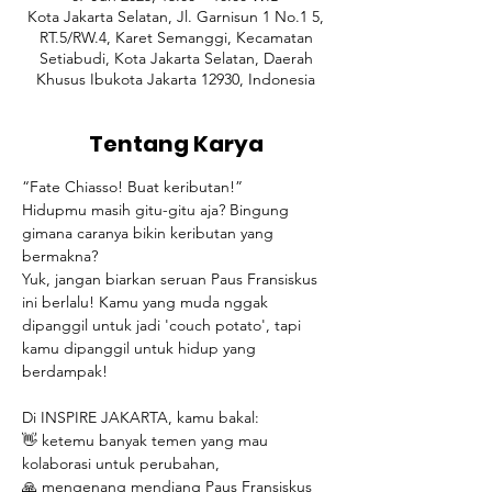
Kota Jakarta Selatan, Jl. Garnisun 1 No.1 5,
RT.5/RW.4, Karet Semanggi, Kecamatan
Setiabudi, Kota Jakarta Selatan, Daerah
Khusus Ibukota Jakarta 12930, Indonesia
Tentang Karya
“Fate Chiasso! Buat keributan!”
Hidupmu masih gitu-gitu aja? Bingung 
gimana caranya bikin keributan yang 
bermakna?
Yuk, jangan biarkan seruan Paus Fransiskus 
ini berlalu! Kamu yang muda nggak 
dipanggil untuk jadi 'couch potato', tapi 
kamu dipanggil untuk hidup yang 
berdampak!
Di INSPIRE JAKARTA, kamu bakal:
👋 ketemu banyak temen yang mau 
kolaborasi untuk perubahan,
🙏 mengenang mendiang Paus Fransiskus 