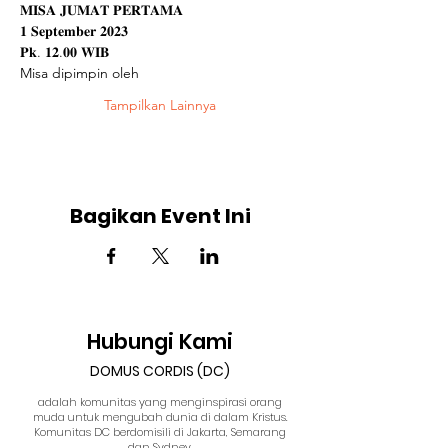
𝐌𝐈𝐒𝐀 𝐉𝐔𝐌𝐀𝐓 𝐏𝐄𝐑𝐓𝐀𝐌𝐀
𝟏 𝐒𝐞𝐩𝐭𝐞𝐦𝐛𝐞𝐫 𝟐𝟎𝟐𝟑 
𝐏𝐤. 𝟏𝟐.𝟎𝟎 𝐖𝐈𝐁
Misa dipimpin oleh
Tampilkan Lainnya
Bagikan Event Ini
Hubungi Kami
DOMUS CORDIS (DC)
adalah komunitas yang menginspirasi orang
muda untuk mengubah dunia di dalam Kristus.
Komunitas DC berdomisili di Jakarta, Semarang
dan Sydney.