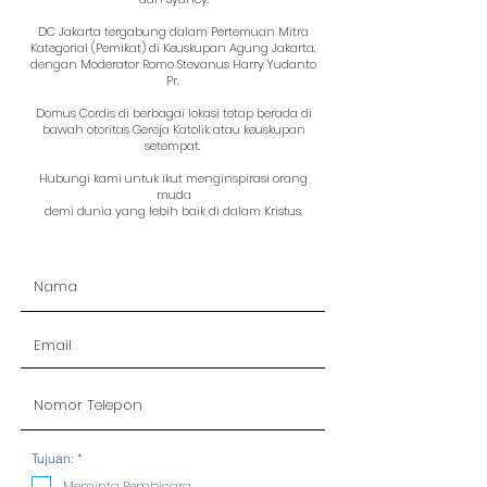
DC Jakarta tergabung dalam Pertemuan Mitra
Kategorial (Pemikat) di Keuskupan Agung Jakarta,
dengan Moderator Romo Stevanus Harry Yudanto
Pr.
Domus Cordis di berbagai lokasi tetap berada di
bawah otoritas Gereja Katolik atau keuskupan
setempat.
Hubungi kami untuk ikut menginspirasi orang
muda
demi dunia yang lebih baik di dalam Kristus.
R
Tujuan:
*
e
q
Meminta Pembicara