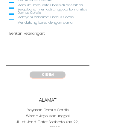
u
Memulai komunitas basis di daerahmu
i
Bergabung menjadi anggota komunitas
r
Domus Cordis
e
Melayani bersama Domus Cordis
d
Mendukung karya dengan dana
KIRIM
ALAMAT
Yayasan
Domus Cordis
Wisma Argo Manunggal
Jl. Let. Jend. Gatot Soebroto Kav. 22,
Jakarta 12930
Indonesia