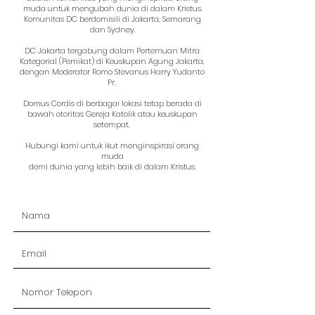
muda untuk mengubah dunia di dalam Kristus.
Komunitas DC berdomisili di Jakarta, Semarang
dan Sydney.
DC Jakarta tergabung dalam Pertemuan Mitra
Kategorial (Pemikat) di Keuskupan Agung Jakarta,
dengan Moderator Romo Stevanus Harry Yudanto
Pr.
Domus Cordis di berbagai lokasi tetap berada di
bawah otoritas Gereja Katolik atau keuskupan
setempat.
Hubungi kami untuk ikut menginspirasi orang
muda
demi dunia yang lebih baik di dalam Kristus.