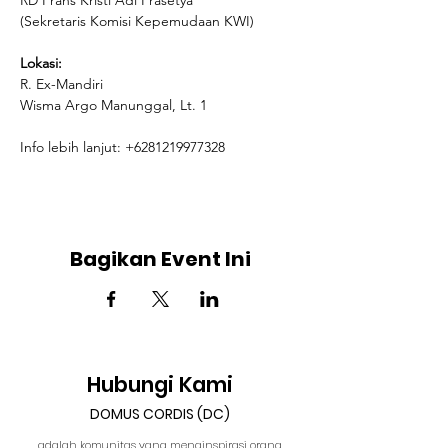
RD Frans Kristi Adi Prasetya

(Sekretaris Komisi Kepemudaan KWI)

Lokasi:
R. Ex-Mandiri

Wisma Argo Manunggal, Lt. 1

Info lebih lanjut: +6281219977328
Bagikan Event Ini
Hubungi Kami
DOMUS CORDIS (DC)
adalah komunitas yang menginspirasi orang