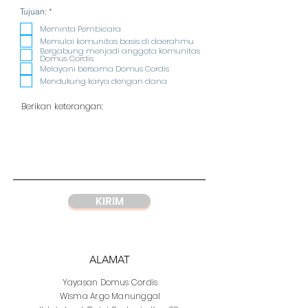
R
Tujuan:
*
e
q
Meminta Pembicara
u
Memulai komunitas basis di daerahmu
i
Bergabung menjadi anggota komunitas
r
Domus Cordis
e
Melayani bersama Domus Cordis
d
Mendukung karya dengan dana
KIRIM
ALAMAT
Yayasan
Domus Cordis
Wisma Argo Manunggal