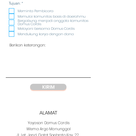
R
Tujuan:
*
e
q
Meminta Pembicara
u
Memulai komunitas basis di daerahmu
i
Bergabung menjadi anggota komunitas
r
Domus Cordis
e
Melayani bersama Domus Cordis
d
Mendukung karya dengan dana
KIRIM
ALAMAT
Yayasan
Domus Cordis
Wisma Argo Manunggal
Jl. Let. Jend. Gatot Soebroto Kav. 22,