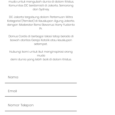
muda untuk mengubah dunia di dalam Kristus.
Komunitas DC berdomisili di Jakarta, Semarang
dan Sydney.
DC Jakarta tergabung dalam Pertemuan Mitra
Kategorial (Pemikat) di Keuskupan Agung Jakarta,
dengan Moderator Romo Stevanus Harry Yudanto
Pr.
Domus Cordis di berbagai lokasi tetap berada di
bawah otoritas Gereja Katolik atau keuskupan
setempat.
Hubungi kami untuk ikut menginspirasi orang
muda
demi dunia yang lebih baik di dalam Kristus.