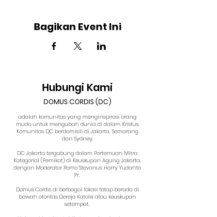
Bagikan Event Ini
Hubungi Kami
DOMUS CORDIS (DC)
adalah komunitas yang menginspirasi orang
muda untuk mengubah dunia di dalam Kristus.
Komunitas DC berdomisili di Jakarta, Semarang
dan Sydney.
DC Jakarta tergabung dalam Pertemuan Mitra
Kategorial (Pemikat) di Keuskupan Agung Jakarta,
dengan Moderator Romo Stevanus Harry Yudanto
Pr.
Domus Cordis di berbagai lokasi tetap berada di
bawah otoritas Gereja Katolik atau keuskupan
setempat.