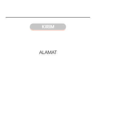
KIRIM
ALAMAT
Yayasan
Domus Cordis
Wisma Argo Manunggal
Jl. Let. Jend. Gatot Soebroto Kav. 22,
Jakarta 12930
Indonesia
WHATSAPP
DC Jakarta
+62 812 1997 7328
DC Semarang
+62 815 1120 8000