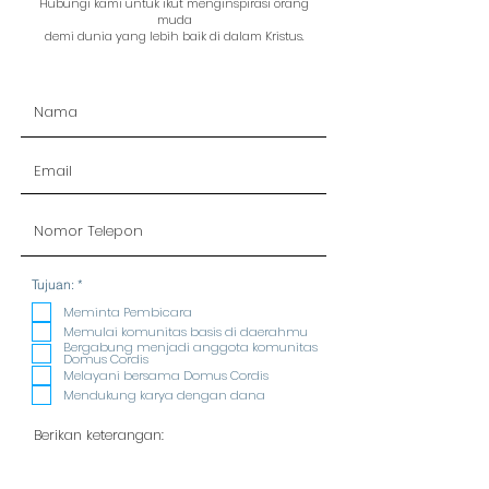
Hubungi kami untuk ikut menginspirasi orang
muda
demi dunia yang lebih baik di dalam Kristus.
R
Tujuan:
*
e
q
Meminta Pembicara
u
Memulai komunitas basis di daerahmu
i
Bergabung menjadi anggota komunitas
r
Domus Cordis
e
Melayani bersama Domus Cordis
d
Mendukung karya dengan dana