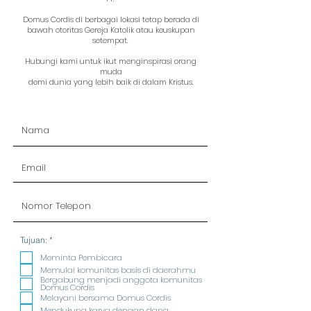
Domus Cordis di berbagai lokasi tetap berada di
bawah otoritas Gereja Katolik atau keuskupan
setempat.
Hubungi kami untuk ikut menginspirasi orang
muda
demi dunia yang lebih baik di dalam Kristus.
R
Tujuan:
*
e
q
Meminta Pembicara
u
Memulai komunitas basis di daerahmu
i
Bergabung menjadi anggota komunitas
r
Domus Cordis
e
Melayani bersama Domus Cordis
d
Mendukung karya dengan dana