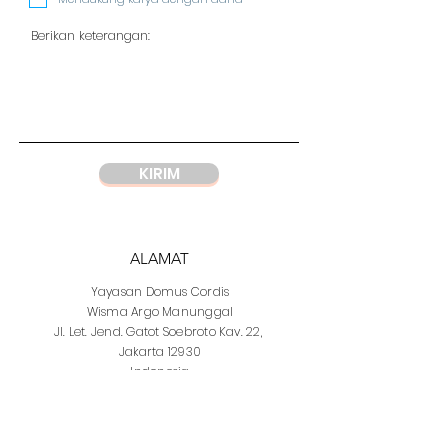
KIRIM
ALAMAT
Yayasan
Domus Cordis
Wisma Argo Manunggal
Jl. Let. Jend. Gatot Soebroto Kav. 22,
Jakarta 12930
Indonesia
WHATSAPP
DC Jakarta
+62 812 1997 7328