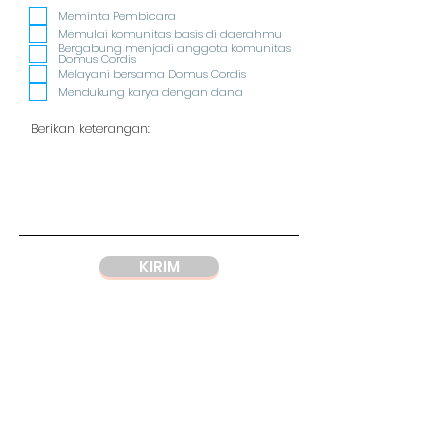
e
q
Meminta Pembicara
u
Memulai komunitas basis di daerahmu
i
Bergabung menjadi anggota komunitas
r
Domus Cordis
e
Melayani bersama Domus Cordis
d
Mendukung karya dengan dana
KIRIM
ALAMAT
Yayasan
Domus Cordis
Wisma Argo Manunggal
Jl. Let. Jend. Gatot Soebroto Kav. 22,
Jakarta 12930