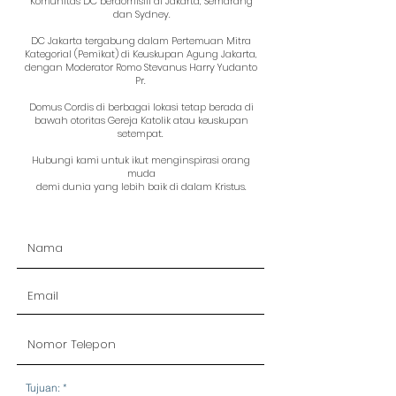
Komunitas DC berdomisili di Jakarta, Semarang
dan Sydney.
DC Jakarta tergabung dalam Pertemuan Mitra
Kategorial (Pemikat) di Keuskupan Agung Jakarta,
dengan Moderator Romo Stevanus Harry Yudanto
Pr.
Domus Cordis di berbagai lokasi tetap berada di
bawah otoritas Gereja Katolik atau keuskupan
setempat.
Hubungi kami untuk ikut menginspirasi orang
muda
demi dunia yang lebih baik di dalam Kristus.
R
Tujuan:
*