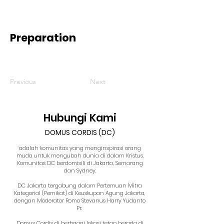
Preparation
Previous
Next
Hubungi Kami
DOMUS CORDIS (DC)
adalah komunitas yang menginspirasi orang
muda untuk mengubah dunia di dalam Kristus.
Komunitas DC berdomisili di Jakarta, Semarang
dan Sydney.
DC Jakarta tergabung dalam Pertemuan Mitra
Kategorial (Pemikat) di Keuskupan Agung Jakarta,
dengan Moderator Romo Stevanus Harry Yudanto
Pr.
Domus Cordis di berbagai lokasi tetap berada di