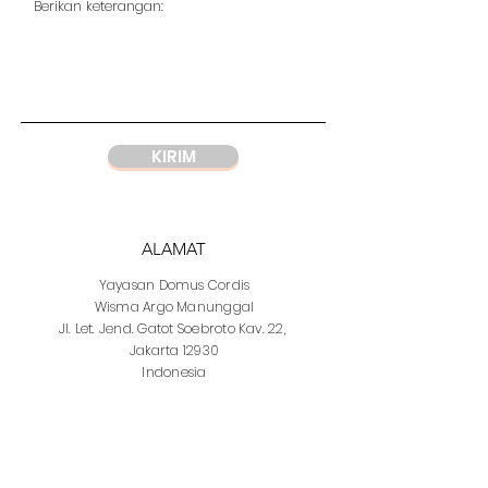
KIRIM
ALAMAT
Yayasan
Domus Cordis
Wisma Argo Manunggal
Jl. Let. Jend. Gatot Soebroto Kav. 22,
Jakarta 12930
Indonesia
WHATSAPP
DC Jakarta
+62 812 1997 7328
DC Semarang