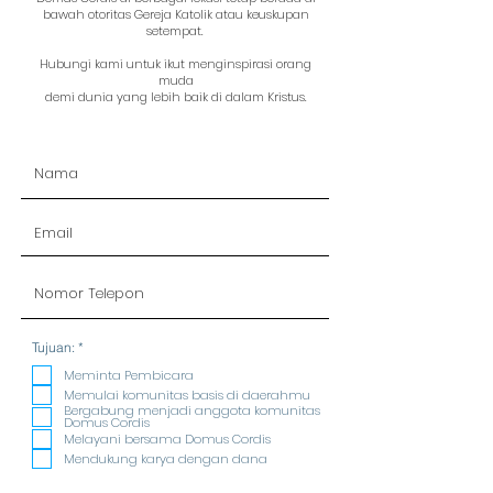
bawah otoritas Gereja Katolik atau keuskupan
setempat.
Hubungi kami untuk ikut menginspirasi orang
muda
demi dunia yang lebih baik di dalam Kristus.
R
Tujuan:
*
e
q
Meminta Pembicara
u
Memulai komunitas basis di daerahmu
i
Bergabung menjadi anggota komunitas
r
Domus Cordis
e
Melayani bersama Domus Cordis
d
Mendukung karya dengan dana