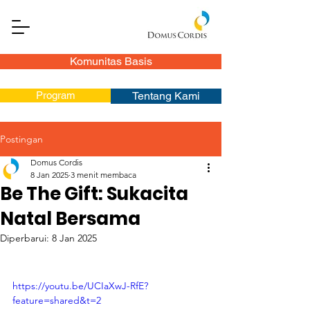
Komunitas Basis
Program
Tentang Kami
Postingan
Domus Cordis
8 Jan 2025
3 menit membaca
Be The Gift: Sukacita
Natal Bersama
Diperbarui:
8 Jan 2025
https://youtu.be/UCIaXwJ-RfE?
feature=shared&t=2