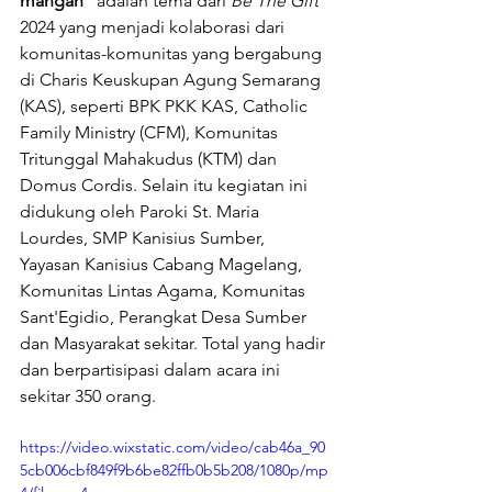
mangan
" adalah tema dari 
Be The Gift 
2024 yang menjadi kolaborasi dari 
komunitas-komunitas yang bergabung 
di Charis Keuskupan Agung Semarang 
(KAS), seperti BPK PKK KAS, Catholic 
Family Ministry (CFM), Komunitas 
Tritunggal Mahakudus (KTM) dan 
Domus Cordis. Selain itu kegiatan ini 
didukung oleh Paroki St. Maria 
Lourdes, SMP Kanisius Sumber, 
Yayasan Kanisius Cabang Magelang, 
Komunitas Lintas Agama, Komunitas 
Sant'Egidio, Perangkat Desa Sumber 
dan Masyarakat sekitar. Total yang hadir 
dan berpartisipasi dalam acara ini 
sekitar 350 orang.
https://video.wixstatic.com/video/cab46a_90
5cb006cbf849f9b6be82ffb0b5b208/1080p/mp