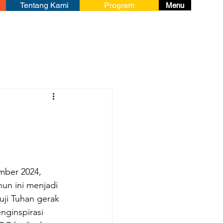
Tentang Kami
Program
Menu
mber 2024, 
un ini menjadi 
ji Tuhan gerak 
ginspirasi 