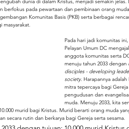
ngubah dunia di dalam Kristus, menjadi semakin jelas. 
an berfokus pada pewartaan dan pembinaan orang muda
gembangan Komunitas Basis (PKB) serta berbagai rencana
i masyarakat.
Pada hari jadi komunitas ini
Pelayan Umum DC mengaja
anggota komunitas serta DC
menuju tahun 2033 dengan 
disciples - developing leade
society. 
Harapannya adalah
mitra tepercaya bagi Gereja
pengudusan dan evangelisa
muda. Menuju 2033, kita se
000 murid bagi Kristus. Murid berarti orang muda yan
n secara rutin dan berkarya bagi Gereja serta sesama. 
2033 dengan tujuan: 10,000 murid Kristus