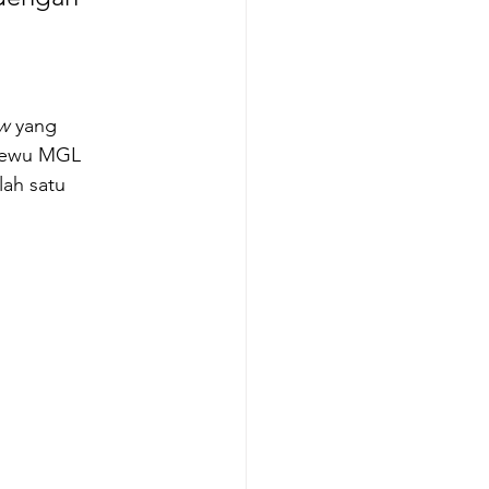
ow
 yang 
mewu MGL 
ah satu 