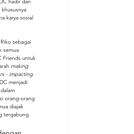
DC hadir dan 
 khususnya 
 karya sosial 
, Riko sebagai 
k semua 
 Friends untuk 
arah 
making 
rs - impacting 
 DC menjadi 
 dalam 
si orang-orang 
mua diajak 
g tergabung 
 dengan 