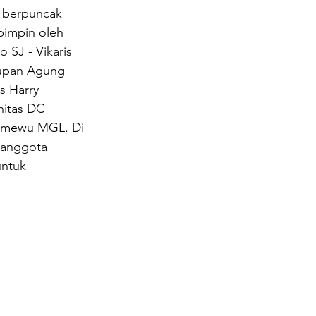
i berpuncak 
pimpin oleh 
SJ - Vikaris 
kupan Agung 
s Harry 
itas DC 
emewu MGL. Di 
 anggota 
untuk 