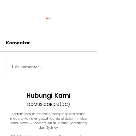
Komentar
Tulis komentar...
Visi Multiplikasi oleh
Cara membag
Violison
Kabar Gembir
Pribadi Yesus
Maria Anasta
Hubungi Kami
DOMUS CORDIS (DC)
adalah komunitas yang menginspirasi orang
muda untuk mengubah dunia di dalam Kristus.
Komunitas DC berdomisili di Jakarta, Semarang
dan Sydney.