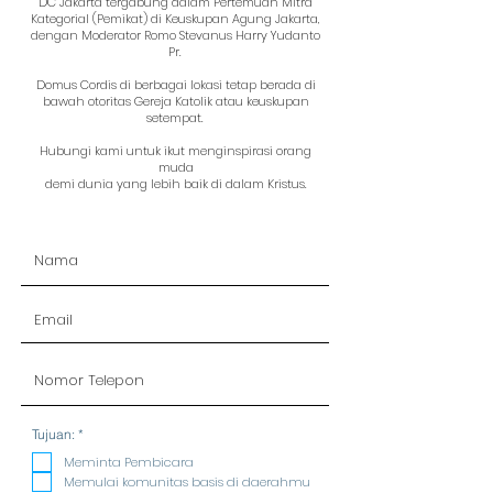
DC Jakarta tergabung dalam Pertemuan Mitra
Kategorial (Pemikat) di Keuskupan Agung Jakarta,
dengan Moderator Romo Stevanus Harry Yudanto
Pr.
Domus Cordis di berbagai lokasi tetap berada di
bawah otoritas Gereja Katolik atau keuskupan
setempat.
Hubungi kami untuk ikut menginspirasi orang
muda
demi dunia yang lebih baik di dalam Kristus.
R
Tujuan:
*
e
q
Meminta Pembicara
u
Memulai komunitas basis di daerahmu
i