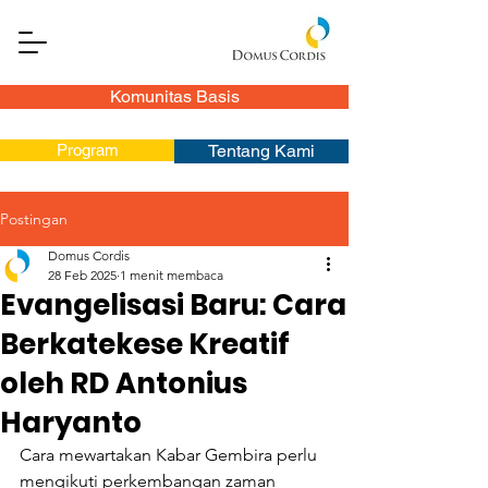
Komunitas Basis
Program
Tentang Kami
Postingan
Domus Cordis
28 Feb 2025
1 menit membaca
Evangelisasi Baru: Cara
Berkatekese Kreatif
oleh RD Antonius
Haryanto
Cara mewartakan Kabar Gembira perlu 
mengikuti perkembangan zaman 