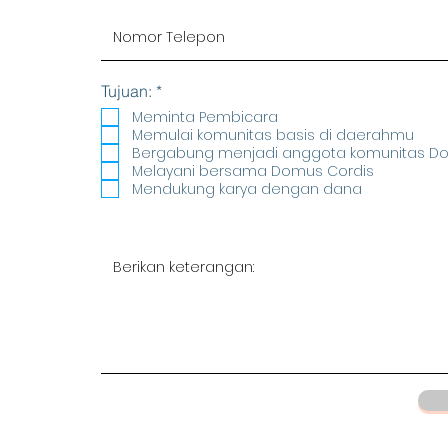
R
Tujuan:
*
e
Meminta Pembicara
q
Memulai komunitas basis di daerahmu
u
Bergabung menjadi anggota komunitas D
i
r
Melayani bersama Domus Cordis
e
Mendukung karya dengan dana
d