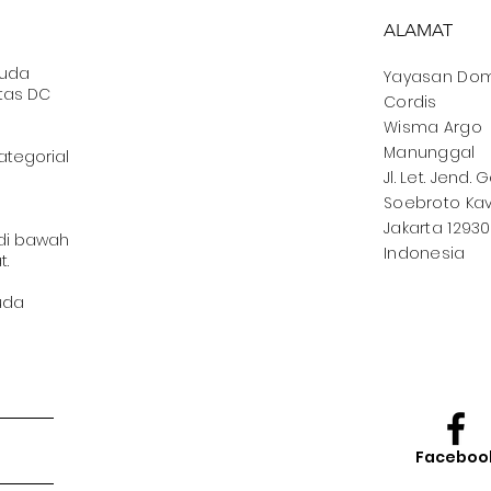
ALAMAT
muda
Yayasan
Dom
tas DC
Cordis
Wisma Argo
Manunggal
ategorial
Jl. Let. Jend. 
Soebroto Kav.
Jakarta 12930
 di bawah
Indonesia
t.
uda
Faceboo