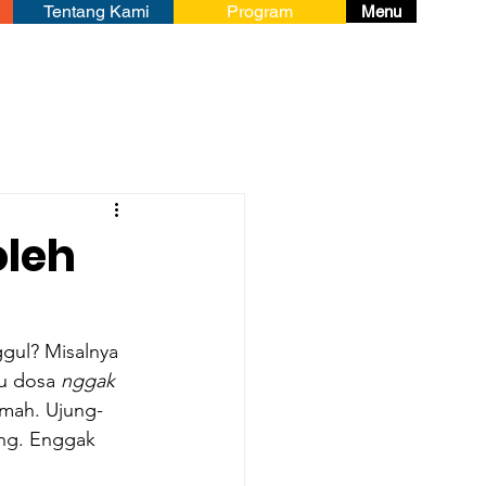
Tentang Kami
Program
Menu
oleh
gul? Misalnya 
u dosa 
nggak 
emah. Ujung-
ang. Enggak 