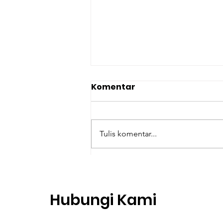
Komentar
Tulis komentar...
Evangelisasi Baru: Cara
Berkatekese Kreatif oleh
RD Antonius Haryanto
Hubungi Kami