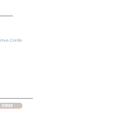
omus Cordis
KIRIM