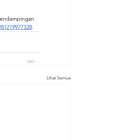
pendampingan 
81219977328
.
Lihat Semua