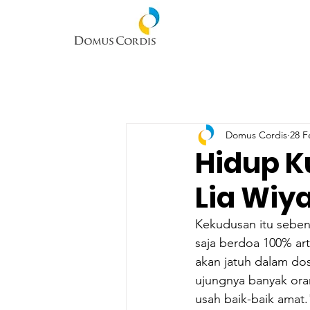
Domus Cordis
28 F
Hidup K
Lia Wiy
Kekudusan itu sebena
saja berdoa 100% art
akan jatuh dalam do
ujungnya banyak ora
usah baik-baik amat.