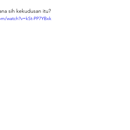
na sih kekudusan itu? 
com/watch?v=kSt-PP7YBxk