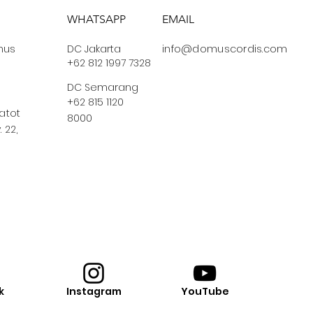
WHATSAPP
EMAIL
us
DC Jakarta
info@domuscordis.com
+62 812 1997 7328
DC Semarang
+62 815 1120
Gatot
8000
 22,
k
Instagram
YouTube