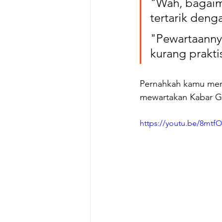
"Wah, bagaim
tertarik deng
"Pewartaannya
kurang prakti
Pernahkah kamu meng
mewartakan Kabar Gem
https://youtu.be/8mtfO