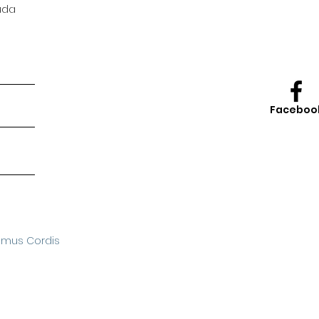
uda
Faceboo
omus Cordis