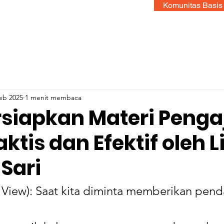
Komunitas Basis
eb 2025
1 menit membaca
iapkan Materi Penga
ktis dan Efektif oleh L
Sari
 View): Saat kita diminta memberikan pen