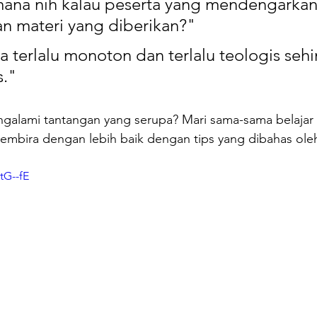
ana nih kalau peserta yang mendengarkan
an materi yang diberikan?"
 terlalu monoton dan terlalu teologis seh
s."
alami tantangan yang serupa? Mari sama-sama belajar a
bira dengan lebih baik dengan tips yang dibahas oleh L
tG--fE