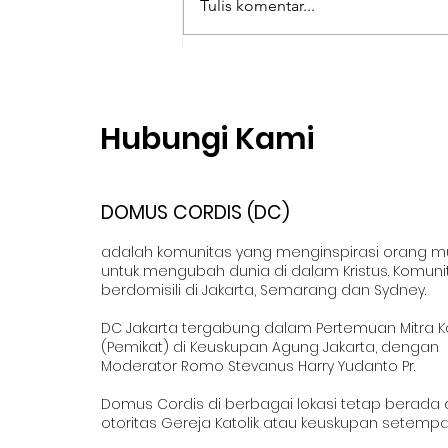
Tulis komentar...
Evangelisasi Baru: Cara
Berkatekese Kreatif oleh
RD Antonius Haryanto
Hubungi Kami
DOMUS CORDIS (DC)
adalah komunitas yang menginspirasi orang 
untuk mengubah dunia di dalam Kristus. Komuni
berdomisili di Jakarta, Semarang dan Sydney.
DC Jakarta tergabung dalam Pertemuan Mitra K
(Pemikat) di Keuskupan Agung Jakarta, dengan
Moderator Romo Stevanus Harry Yudanto Pr.
Domus Cordis di berbagai lokasi tetap berada
otoritas Gereja Katolik atau keuskupan setempa