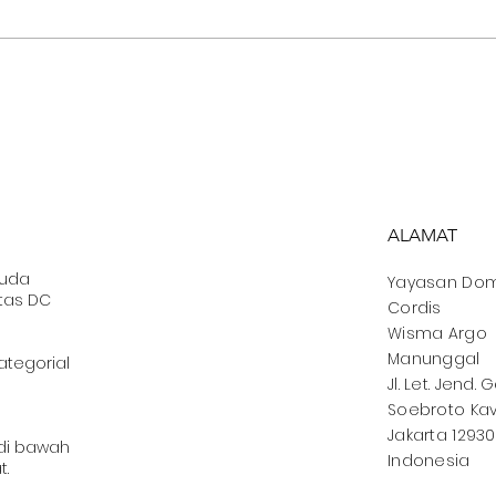
Teologi Tubuh: Pintu
PENT
Strategis untuk
den
Katekese Relasi oleh
ole
Violison dan Yuven
ALAMAT
muda
Yayasan
Dom
tas DC
Cordis
Wisma Argo
Manunggal
ategorial
Jl. Let. Jend. 
Soebroto Kav.
Jakarta 12930
 di bawah
Indonesia
t.