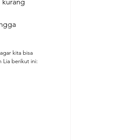
 kurang 
ingga 
gar kita bisa 
ia berikut ini: