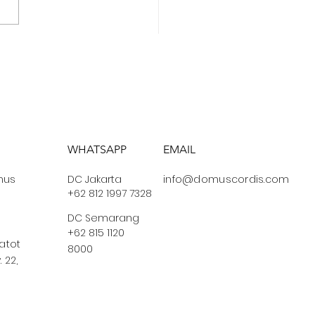
ING: Cara Berelasi
gan Orang Muda
h Renaldo Sugiharto
WHATSAPP
EMAIL
us
DC Jakarta
info@domuscordis.com
+62 812 1997 7328
DC Semarang
+62 815 1120
Gatot
8000
 22,