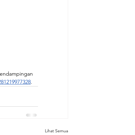
pendampingan 
81219977328
.
Lihat Semua