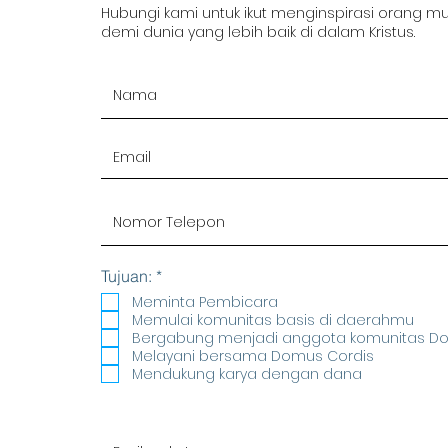
Hubungi kami untuk ikut menginspirasi orang m
demi dunia yang lebih baik di dalam Kristus.
R
Tujuan:
*
e
Meminta Pembicara
q
Memulai komunitas basis di daerahmu
u
Bergabung menjadi anggota komunitas D
i
r
Melayani bersama Domus Cordis
e
Mendukung karya dengan dana
d