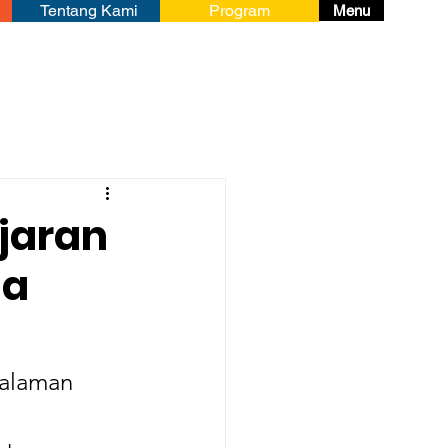
Tentang Kami
Program
Menu
jaran
ia
dalaman 