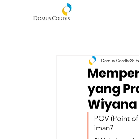
Domus Cordis
28 F
Mempers
yang Pra
Wiyana 
POV (Point of
iman? 