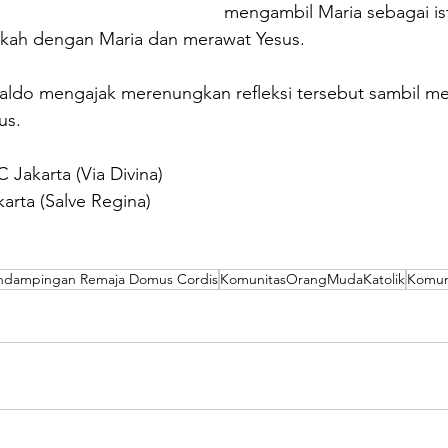
mengambil Maria sebagai is
ikah dengan Maria dan merawat Yesus.
enaldo mengajak merenungkan refleksi tersebut sambil 
s. 
C Jakarta (Via Divina)
karta (Salve Regina)
ndampingan Remaja Domus Cordis
KomunitasOrangMudaKatolik
Komuni