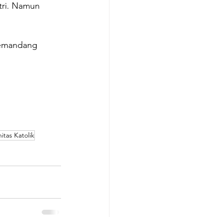
tri. Namun 
memandang 
tas Katolik