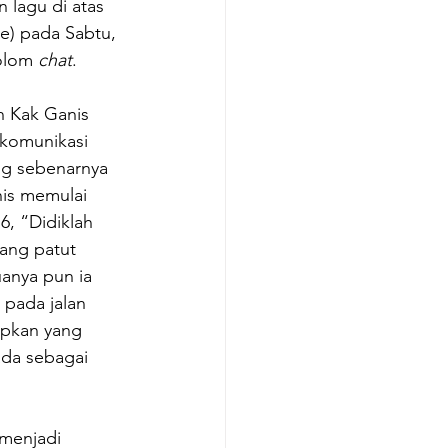
 lagu di atas 
e) pada Sabtu, 
olom 
chat
.
h Kak Ganis 
komunikasi 
g sebenarnya 
is memulai 
, “Didiklah 
ang patut 
anya pun ia 
pada jalan 
apkan yang 
ada sebagai 
menjadi 