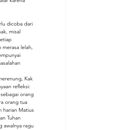
lar karena 
lu dicoba dari 
ak, misal 
etiap 
merasa lelah, 
mempunyai 
asalahan 
merenung, Kak 
aan refleksi: 
 sebagai orang 
ra orang tua 
 harian Matius 
ran Tuhan 
ng awalnya ragu 