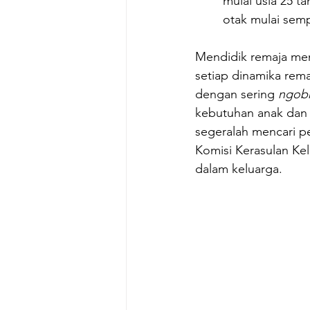
mulai usia 25 t
otak mulai sem
Mendidik remaja mema
setiap dinamika rem
dengan sering 
ngobr
kebutuhan anak dan 
segeralah mencari p
Komisi Kerasulan Ke
dalam keluarga. 