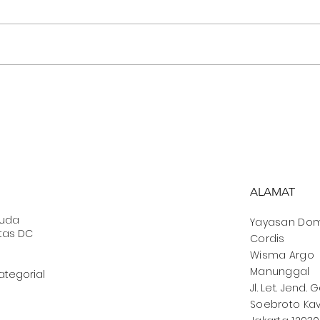
Buka Puasa bersama
Kas
Sahabat Jalanan
Sel
ALAMAT
muda
Yayasan
Dom
tas DC
Cordis
Wisma Argo
Manunggal
ategorial
Jl. Let. Jend. 
Soebroto Kav.