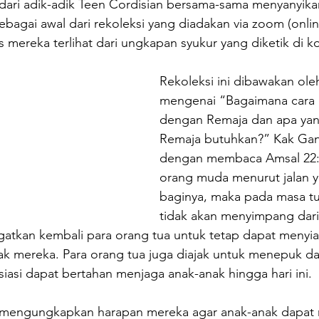
 dari adik-adik Teen Cordisian bersama-sama menyanyikan
ebagai awal dari rekoleksi yang diadakan via zoom (onlin
s mereka terlihat dari ungkapan syukur yang diketik di k
Rekoleksi ini dibawakan ole
mengenai “Bagaimana cara 
dengan Remaja dan apa yan
Remaja butuhkan?” Kak Gan
dengan membaca Amsal 22:6
orang muda menurut jalan y
baginya, maka pada masa tu
tidak akan menyimpang dari 
ngatkan kembali para orang tua untuk tetap dapat menyi
nak mereka. Para orang tua juga diajak untuk menepuk d
siasi dapat bertahan menjaga anak-anak hingga hari ini. 
 mengungkapkan harapan mereka agar anak-anak dapat 