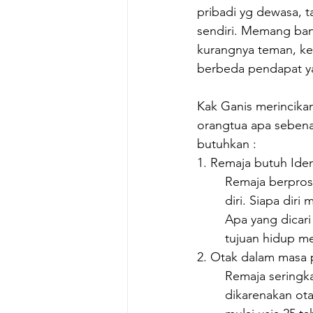
pribadi yg dewasa, t
sendiri. Memang bany
kurangnya teman, ke
berbeda pendapat y
Kak Ganis merincika
orangtua apa sebena
butuhkan : 
1. Remaja butuh Iden
Remaja berprose
diri. Siapa diri
Apa yang dicari
tujuan hidup me
2. Otak dalam masa
Remaja seringk
dikarenakan ot