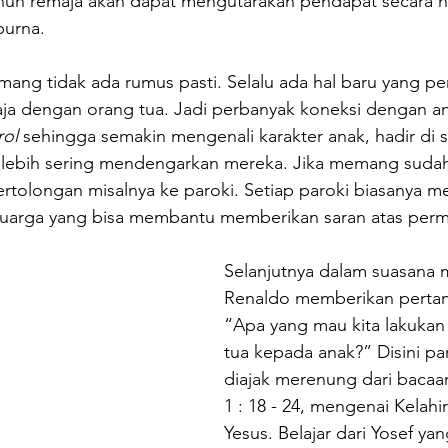
ahun remaja akan dapat mengutarakan pendapat secara na
purna.
ng tidak ada rumus pasti. Selalu ada hal baru yang per
aja dengan orang tua. Jadi perbanyak koneksi dengan an
ol 
sehingga semakin mengenali karakter anak, hadir di s
lebih sering mendengarkan mereka. Jika memang sudah 
ertolongan misalnya ke paroki. Setiap paroki biasanya 
luarga yang bisa membantu memberikan saran atas perm
Selanjutnya dalam suasana 
Renaldo memberikan pertany
“Apa yang mau kita lakukan
tua kepada anak?” Disini pa
diajak merenung dari bacaan
1 : 18 - 24, mengenai Kelahi
Yesus. Belajar dari Yosef ya