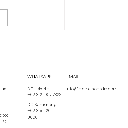
ih Karunia Tuhan
alu Cukup
WHATSAPP
EMAIL
us
DC Jakarta
info@domuscordis.com
+62 812 1997 7328
DC Semarang
+62 815 1120
Gatot
8000
 22,