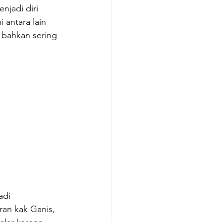
njadi diri 
antara lain 
 bahkan sering  
adi 
an kak Ganis, 