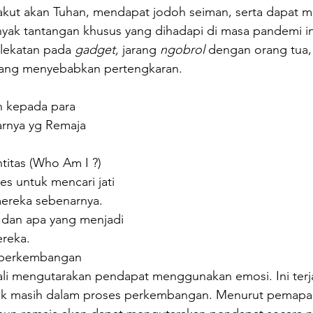
akut akan Tuhan, mendapat jodoh seiman, serta dapat me
ak tantangan khusus yang dihadapi di masa pandemi ini 
lekatan pada 
gadget, 
jarang 
ngobrol
 dengan orang tua,
ang menyebabkan pertengkaran. 
n kepada para 
rnya yg Remaja 
titas (Who Am I ?) 
s untuk mencari jati 
 mereka sebenarnya. 
 dan apa yang menjadi 
reka. 
 perkembangan 
ali mengutarakan pendapat menggunakan emosi. Ini terj
ak masih dalam proses perkembangan. Menurut pemapar