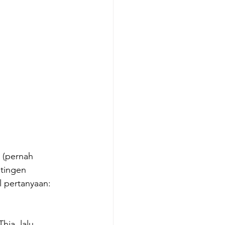
 (pernah 
tingen 
l pertanyaan: 
ia, lalu 