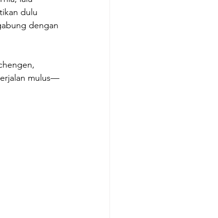
ikan dulu 
ergabung dengan 
Schengen, 
berjalan mulus—