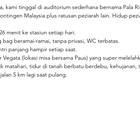
 kami tinggal di auditorium sederhana bernama Pala Rin
ntingen Malaysia plus ratusan peziarah lain. Hidup pezia
26 menit ke stasiun setiap hari.
g bag beramai-ramai, tanpa privasi, WC terbatas.
ntri panjang hampir setiap saat.
r Vegata (lokasi misa bersama Paus) yang super melelahk
k matahari, tidur di tanah berbatu berdebu, kehujanan, t
 jalan 5 km lagi saat pulang.