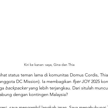
Kiri ke kanan: saya, Gina dan Thia
ihat status teman lama di komunitas Domus Cordis, Thia
anggota DC Mission). Ia membagikan 
flyer
 JOY 2025 kon
ga 
backpacker
 yang lebih terjangkau. Dari situlah muncu
 gabung dengan kontingen Malaysia?
resi, saya mengambil langkah iman. Saya menghubungi Th