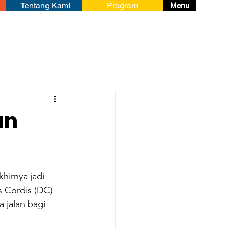
Tentang Kami
Program
Menu
an
hirnya jadi 
s Cordis (DC) 
 jalan bagi 