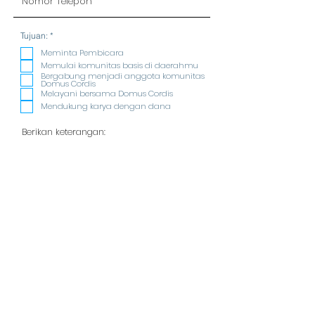
R
Tujuan:
*
e
q
Meminta Pembicara
u
Memulai komunitas basis di daerahmu
i
Bergabung menjadi anggota komunitas
r
Domus Cordis
e
Melayani bersama Domus Cordis
d
Mendukung karya dengan dana
KIRIM
ALAMAT
Yayasan
Domus Cordis