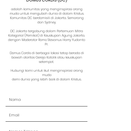
adalah komunitas yang menginspirasi orang
muda untuk mengubah dunia di dalam Kristus.
Komunitas DC berdomisili di Jakarta, Semarang
dan Sydney.
DC Jakarta tergabung dalam Pertemuan Mitra
Kategorial (Pemikat) di Keuskupan Agung Jakarta,
dengan Moderator Romo Stevanus Harry Yudanto
Pr.
Domus Cordis di berbagai lokasi tetap berada di
bawah otoritas Gereja Katolik atau keuskupan
setempat.
Hubungi kami untuk ikut menginspirasi orang
muda
demi dunia yang lebih baik di dalam Kristus.