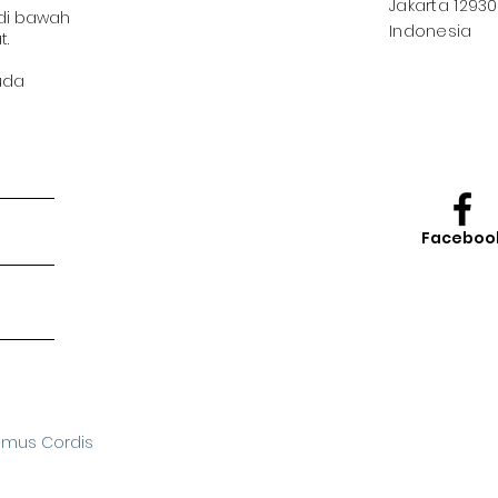
Jakarta 12930
 di bawah
Indonesia
t.
uda
Faceboo
omus Cordis