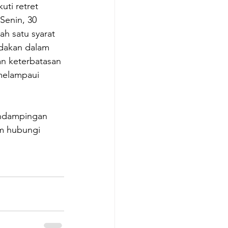
ti retret 
 Senin, 30 
h satu syarat 
dakan dalam 
an keterbatasan 
melampaui 
ndampingan 
m hubungi 