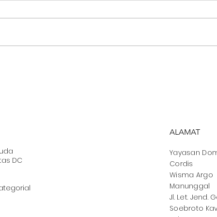
Buka Puasa bersama
Kas
Sahabat Jalanan
Sel
ALAMAT
muda
Yayasan
Dom
tas DC
Cordis
Wisma Argo
Manunggal
ategorial
Jl. Let. Jend. 
Soebroto Kav.