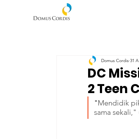
Domus Cordis
31 A
DC Miss
2 Teen 
"
Mendidik pik
sama sekali," 