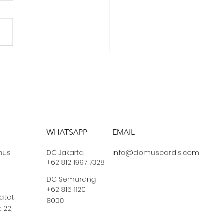
ih Karunia Tuhan
alu Cukup
WHATSAPP
EMAIL
us
DC Jakarta
info@domuscordis.com
+62 812 1997 7328
DC Semarang
+62 815 1120
Gatot
8000
 22,