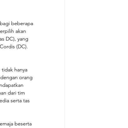
bagi beberapa 
rpilih akan 
as DC), yang 
ordis (DC). 
 tidak hanya 
 dengan orang 
endapatkan 
n dari tim 
dia serta tas 
 remaja beserta 