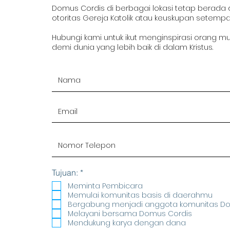
Domus Cordis di berbagai lokasi tetap berada
otoritas Gereja Katolik atau keuskupan setempa
Hubungi kami untuk ikut menginspirasi orang m
demi dunia yang lebih baik di dalam Kristus.
R
Tujuan:
*
e
Meminta Pembicara
q
Memulai komunitas basis di daerahmu
u
Bergabung menjadi anggota komunitas D
i
r
Melayani bersama Domus Cordis
e
Mendukung karya dengan dana
d