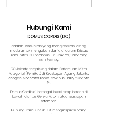
Sahabat Jalanan
Selalu Cukup
Hubungi Kami
DOMUS CORDIS (DC)
adalah komunitas yang menginspirasi orang
muda untuk mengubah dunia di dalam Kristus.
Komunitas DC berdomisili di Jakarta, Semarang
dan Sydney.
DC Jakarta tergabung dalam Pertemuan Mitra
Kategorial (Pemikat) di Keuskupan Agung Jakarta,
dengan Moderator Romo Stevanus Harry Yudanto
Pr.
Domus Cordis di berbagai lokasi tetap berada di
bawah otoritas Gereja Katolik atau keuskupan
setempat.
Hubungi kami untuk ikut menginspirasi orang
muda
demi dunia yang lebih baik di dalam Kristus.