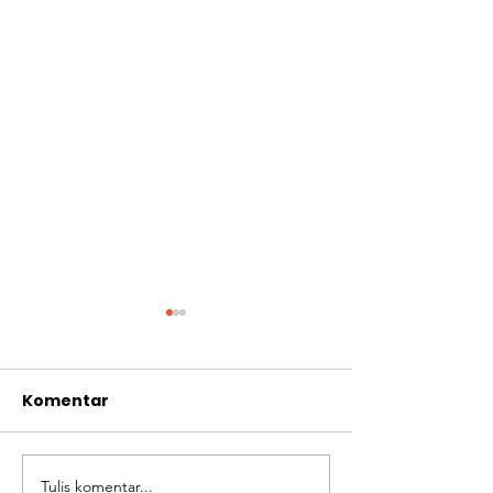
Komentar
Tulis komentar...
Buka Puasa bersama
Kasih Karuni