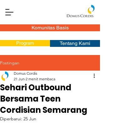
Komunitas Basis
Program
Tentang Kami
Postingan
Domus Cordis
21 Jun
2 menit membaca
Sehari Outbound
Bersama Teen
Cordisian Semarang
Diperbarui:
25 Jun