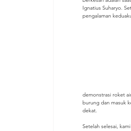
berkesan adalah saa
Ignatius Suharyo. Set
pengalaman keduaku 
demonstrasi roket air
burung dan masuk ke
dekat.
Setelah selesai, ka