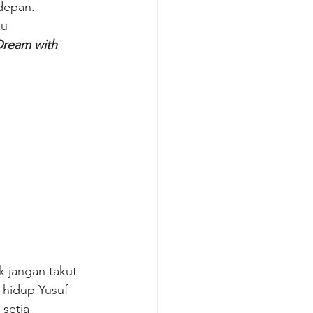
depan. 
u 
Dream with 
k jangan takut 
 hidup Yusuf 
setia 