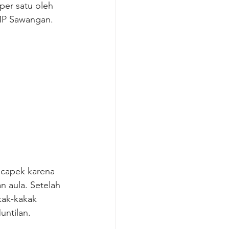
per satu oleh 
MP Sawangan. 
capek karena 
n aula. Setelah 
kak-kakak 
ntilan.