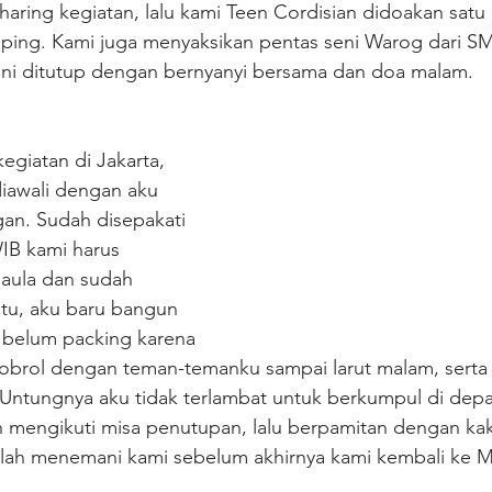
haring kegiatan, lalu kami Teen Cordisian didoakan satu 
ing. Kami juga menyaksikan pentas seni Warog dari S
 ini ditutup dengan bernyanyi bersama dan doa malam.
kegiatan di Jakarta, 
diawali dengan aku 
an. Sudah disepakati 
IB kami harus 
aula dan sudah 
itu, aku baru bangun 
 belum packing karena 
brol dengan teman-temanku sampai larut malam, serta 
 Untungnya aku tidak terlambat untuk berkumpul di depa
an mengikuti misa penutupan, lalu berpamitan dengan ka
ah menemani kami sebelum akhirnya kami kembali ke Mu