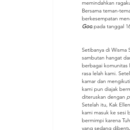
memindahkan ragaku
Bersama teman-tema
berkesempatan mengi
God
 pada tanggal 16
Setibanya di Wisma S
sambutan hangat dar
berbagai komunitas
rasa lelah kami. Sete
kamar dan mengikut
kami pun diajak berm
diteruskan dengan 
p
Setelah itu, Kak Ell
kami masuk ke sesi b
bermimpi karena Tuha
yang sedang dibentu