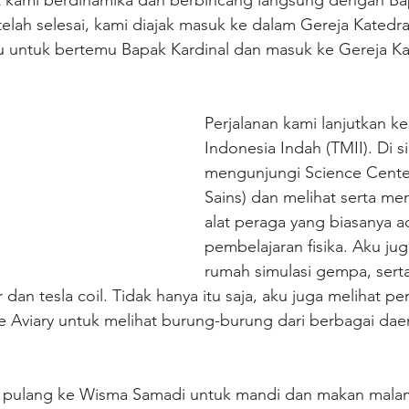
t kami berdinamika dan berbincang langsung dengan Bap
elah selesai, kami diajak masuk ke dalam Gereja Katedral
untuk bertemu Bapak Kardinal dan masuk ke Gereja Ka
Perjalanan kami lanjutkan k
Indonesia Indah (TMII). Di si
mengunjungi Science Cent
Sains) dan melihat serta m
alat peraga yang biasanya ad
pembelajaran fisika. Aku ju
rumah simulasi gempa, serta
 dan tesla coil. Tidak hanya itu saja, aku juga melihat pe
 Aviary untuk melihat burung-burung dari berbagai daer
mi pulang ke Wisma Samadi untuk mandi dan makan malam