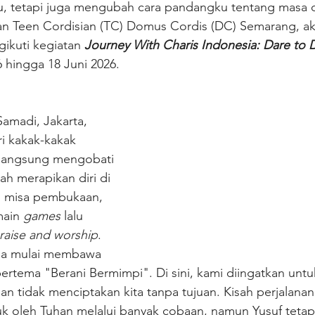
, tetapi juga mengubah cara pandangku tentang masa 
n Teen Cordisian (TC) Domus Cordis (DC) Semarang, ak
kuti kegiatan 
Journey With Charis Indonesia: Dare to 
 hingga 18 Juni 2026.
amadi, Jakarta, 
i kakak-kakak 
 langsung mengobati 
lah merapikan diri di 
i misa pembukaan, 
ain 
games 
lalu 
raise and worship
. 
ena mulai membawa 
ertema "Berani Bermimpi". Di sini, kami diingatkan untu
n tidak menciptakan kita tanpa tujuan. Kisah perjalanan
k oleh Tuhan melalui banyak cobaan, namun Yusuf tetap 