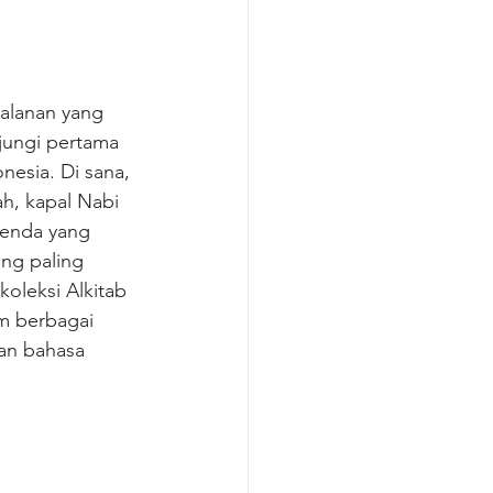
jalanan yang 
jungi pertama 
esia. Di sana, 
ah, kapal Nabi 
enda yang 
ang paling 
oleksi Alkitab 
m berbagai 
gan bahasa 