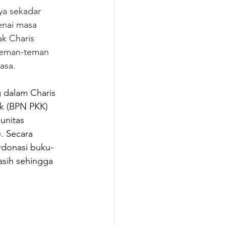
ya sekadar 
enai masa 
k Charis 
teman-teman 
asa.
 dalam Charis 
ik (BPN PKK) 
unitas 
. Secara 
rdonasi buku-
asih sehingga 