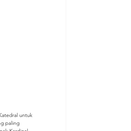
atedral untuk 
g paling 