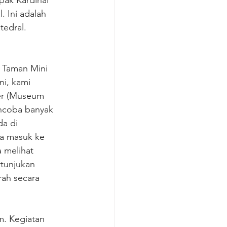
ak Kardinal 
. Ini adalah 
tedral.
e Taman Mini 
ni, kami 
er (Museum 
encoba banyak 
a di 
ga masuk ke 
 melihat 
rtunjukan 
ah secara 
. Kegiatan 