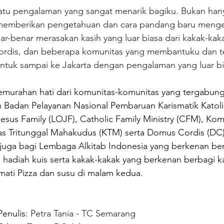
 satu pengalaman yang sangat menarik bagiku. Bukan han
ga memberikan pengetahuan dan cara pandang baru meng
r-benar merasakan kasih yang luar biasa dari kakak-kaka
ordis, dan beberapa komunitas yang membantuku dan 
untuk sampai ke Jakarta dengan pengalaman yang luar bi
kemurahan hati dari komunitas-komunitas yang tergabung
in Badan Pelayanan Nasional Pembaruan Karismatik Katol
Jesus Family (LOJF), Catholic Family Ministry (CFM), Kom
 Tritunggal Mahakudus (KTM) serta Domus Cordis (DC)
h juga bagi Lembaga Alkitab Indonesia yang berkenan be
 hadiah kuis serta kakak-kakak yang berkenan berbagi k
mati Pizza dan susu di malam kedua.
Penulis: 
Petra Tania - TC Semarang